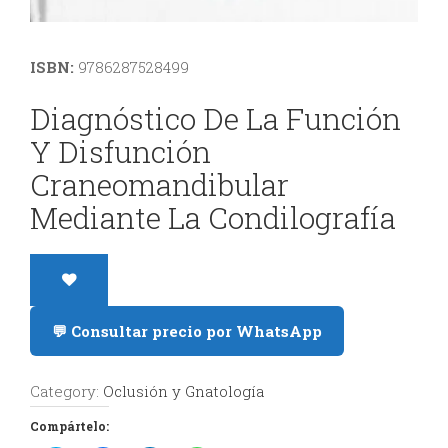
y
ISBN:
9786287528499
Estética
Diagnóstico De La Función
Radiología
Y Disfunción
y
Craneomandibular
Tomografía
Mediante La Condilografía
Dental
💬 Consultar precio por WhatsApp
Category:
Oclusión y Gnatología
Compártelo: