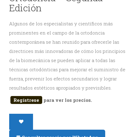
Edición
y
Estética
Algunos de los especialistas y científicos más
prominentes en el campo de la ortodoncia
Radiología
contemporánea se han reunido para ofrecerle las
y
directrices más innovadoras de cómo los principios
Tomografía
de la biomecánica se pueden aplicar a todas las
técnicas ortodónticas para mejorar el suministro de
Dental
fuerza, prevenir los efectos secundarios y lograr
resultados estéticos apropiados y previsibles.
Regístrese
para ver los precios.