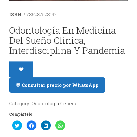
y
ISBN:
9786287528147
Estética
Odontología En Medicina
Radiología
Del Sueño Clínica,
y
Interdisciplina Y Pandemia
Tomografía
Dental
💬 Consultar precio por WhatsApp
Category:
Odontología General
Compártelo:
Haz
Haz
Haz
Haz
clic
clic
clic
clic
para
para
para
para
compartir
compartir
compartir
compartir