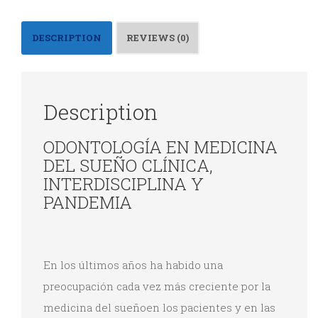
en
en
en
en
Twitter
Facebook
LinkedIn
WhatsApp
(Se
(Se
(Se
(Se
abre
abre
abre
abre
DESCRIPTION
REVIEWS (0)
en
en
en
en
una
una
una
una
ventana
ventana
ventana
ventana
nueva)
nueva)
nueva)
nueva)
Description
ODONTOLOGÍA EN MEDICINA
DEL SUEÑO CLÍNICA,
INTERDISCIPLINA Y
PANDEMIA
En los últimos años ha habido una
preocupación cada vez más creciente por la
medicina del sueñoen los pacientes y en las