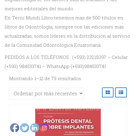
DE
mejores editoriales del mundo.
y
En Tecni Mundi Libro tenemos mas de 500 títulos en
ODONTOLOGÍA
Gnatología
libros de Odontología, siempre con las ediciones más
Odontología
actualizadas, somos líderes en la distribución al servicio
EVENTOS
de la Comunidad Odontológica Ecuatoriana.
General
ODONTOLÓGICOS
PEDIDOS A LOS TELÉFONOS : (+593) 23215097 – Celular:
Odontopediatría
(+593) 984533741 – WhatsApp (+593)984533741
Ortodoncia
CONTÁCTENOS
Mostrando 1–12 de 79 resultados
y
Ortopedia
Periodoncia
Rehabilitación
Oral