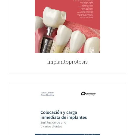
y
Estética
Radiología
y
Tomografía
Implantoprótesis
Dental