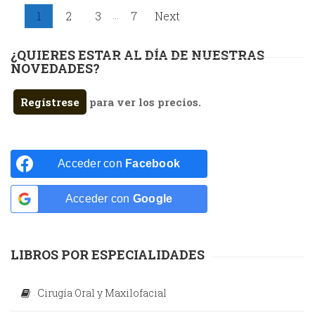
...
1
2
3
7
Next
¿QUIERES ESTAR AL DÍA DE NUESTRAS
NOVEDADES?
Regístrese
para ver los precios.
Acceder con
Facebook
Acceder con
Google
LIBROS POR ESPECIALIDADES
Cirugía Oral y Maxilofacial