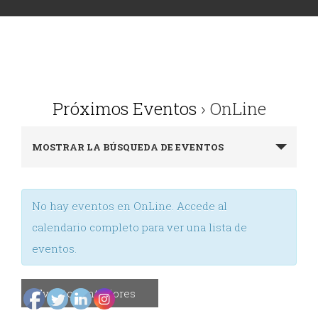
DE
y
ODONTOLOGÍA
Gnatología
Odontología
EVENTOS
Próximos Eventos
› OnLine
General
ODONTOLÓGICOS
Navegación
Odontopediatría
MOSTRAR LA BÚSQUEDA DE EVENTOS
de
Ortodoncia
CONTÁCTENOS
búsqueda
y
y
No hay eventos en OnLine. Accede al
Ortopedia
vistas
calendario completo para ver una lista de
de
eventos.
Periodoncia
Eventos
Rehabilitación
«
Eventos anteriores
Oral