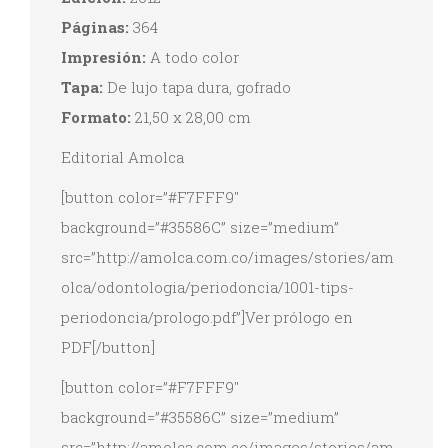
Páginas:
364
Impresión:
A todo color
Tapa:
De lujo tapa dura, gofrado
Formato:
21,50 x 28,00 cm
Editorial Amolca
[button color=”#F7FFF9″
background=”#35586C” size=”medium”
src=”http://amolca.com.co/images/stories/am
olca/odontologia/periodoncia/1001-tips-
periodoncia/prologo.pdf”]Ver prólogo en
PDF[/button]
[button color=”#F7FFF9″
background=”#35586C” size=”medium”
src=”http://amolca.com.co/images/stories/am