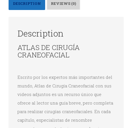
abre
abre
abre
abre
DESCRIPTION
REVIEWS (0)
en
en
en
en
una
una
una
una
ventana
ventana
ventana
ventana
nueva)
nueva)
nueva)
nueva)
Description
ATLAS DE CIRUGÍA
CRANEOFACIAL
Escrito por los expertos más importantes del
mundo, Atlas de Cirugía Craneofacial con sus
videos adjuntos es un recurso único que
ofrece al lector una guía breve, pero completa
para realizar cirugías craneofaciales. En cada
capítulo, especialistas de renombre