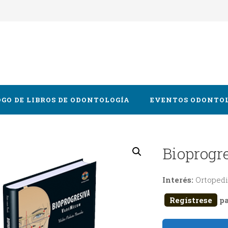
GO DE LIBROS DE ODONTOLOGÍA
EVENTOS ODONTO
Oral y Maxilofacial
Bioprogr
cia
Interés:
Ortopedi
logía
Regístrese
pa
 y Gnatología