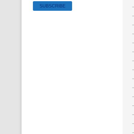
–
–
–
–
–
–
–
–
–
–
–
–