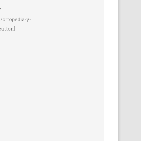
”
/ortopedia-y-
button]