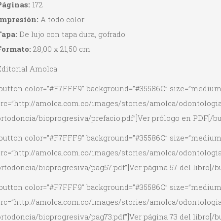
Páginas:
172
Impresión:
A todo color
Tapa:
De lujo con tapa dura, gofrado
Formato:
28,00 x 21,50 cm
Editorial Amolca
[button color=”#F7FFF9″ background=”#35586C” size=”medium
src=”http://amolca.com.co/images/stories/amolca/odontologia
rtodoncia/bioprogresiva/prefacio.pdf”]Ver prólogo en PDF[/bu
[button color=”#F7FFF9″ background=”#35586C” size=”medium
src=”http://amolca.com.co/images/stories/amolca/odontologia
rtodoncia/bioprogresiva/pag57.pdf”]Ver página 57 del libro[/b
[button color=”#F7FFF9″ background=”#35586C” size=”medium
src=”http://amolca.com.co/images/stories/amolca/odontologia
rtodoncia/bioprogresiva/pag73.pdf”]Ver página 73 del libro[/b