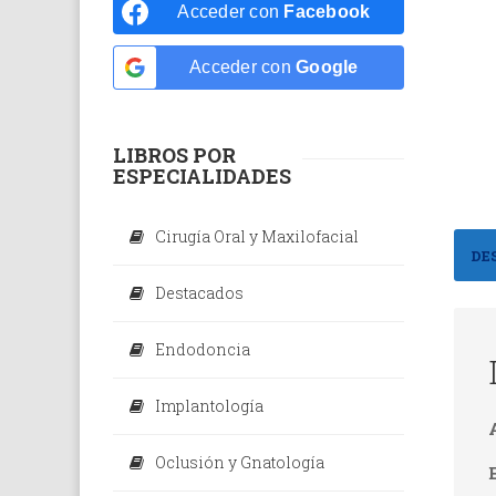
Odontolo
Acceder con
Facebook
Odontope
Acceder con
Google
Ortodonc
Periodon
LIBROS POR
ESPECIALIDADES
Rehabilit
Radiolog
Cirugía Oral y Maxilofacial
DE
Dental
Destacados
Endodoncia
Implantología
Oclusión y Gnatología