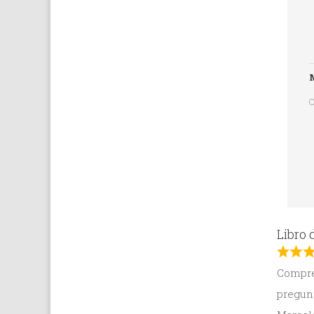
M
C
Libro 
Compré
pregunt