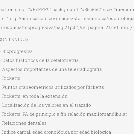
[button color=”#F7FFF9″ background=”#35586C” size=”medium
src=”http://amolca.com.co/images/stories/amolca/odontologia
rtodoncia/bioprogresiva/pag121.pdf”]Ver página 121 del libro[/
CONTENIDOS
– Bioprogresiva
 Datos históricos de la cefalometría
– Aspectos importantes de una telerradiografía
 Ricketts
– Puntos craneométricos utilizados por Ricketts
 Ricketts: en toda la extensión
 Localización de los valores en el trazado
 Ricketts: PA de principio a fin relación maxilomandibular
– Relaciones dentales
 Índice carpal, edad cronológica por edad biológica