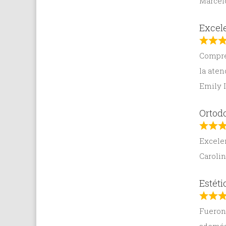
Marcel
Excele
Compré 
la aten
Emily 
Ortodo
Excelen
Caroli
Estéti
Fueron 