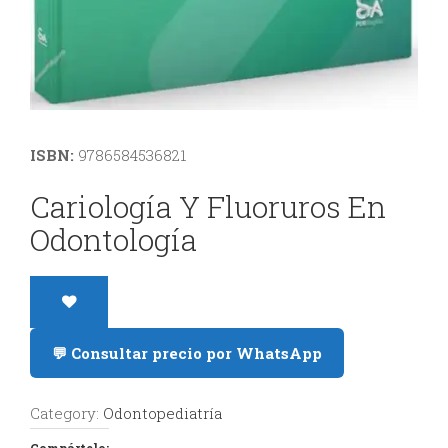
y
Estética
Radiología
y
ISBN:
9786584536821
Tomografía
Cariología Y Fluoruros En
Dental
Odontología
💬 Consultar precio por WhatsApp
Category:
Odontopediatría