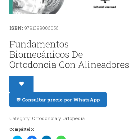
y
Estética
ISBN:
9791399006056
Radiología
Fundamentos
y
Biomecánicos De
Tomografía
Ortodoncia Con Alineadores
Dental
💬 Consultar precio por WhatsApp
Category:
Ortodoncia y Ortopedia
Compártelo: