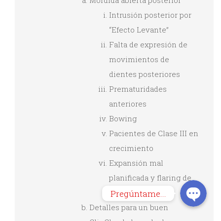
Mordida abierta posterior
Intrusión posterior por
“Efecto Levante”
Falta de expresión de
movimientos de
dientes posteriores
Prematuridades
anteriores
Bowing
Pacientes de Clase III en
crecimiento
Expansión mal
planificada y flaring de
las coronas
Pregúntame...
Detalles para un buen