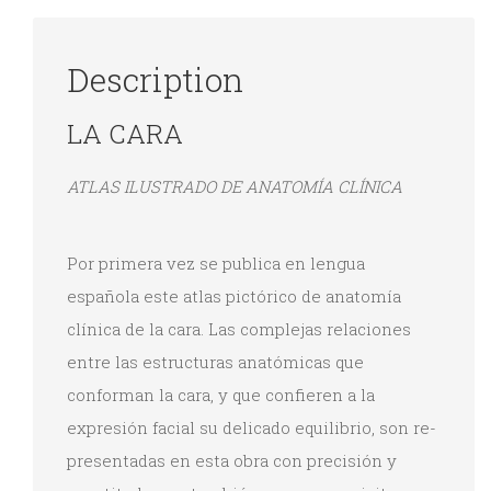
nueva)
nueva)
nueva)
nueva)
Description
LA CARA
ATLAS ILUSTRADO DE ANATOMÍA CLÍNICA
Por primera vez se publica en lengua
española este atlas pic­tórico de anatomía
clínica de la cara. Las complejas relaciones
entre las estructuras anatómicas que
conforman la cara, y que confieren a la
expresión facial su delicado equilibrio, son re­
presentadas en esta obra con precisión y