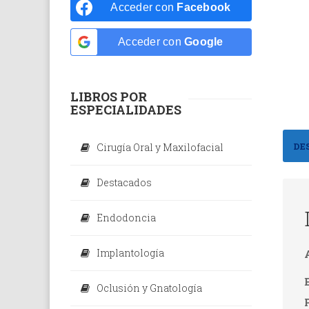
Odontolo
Acceder con
Facebook
Odontope
Acceder con
Google
Ortodonc
Periodon
LIBROS POR
ESPECIALIDADES
Rehabilit
Radiolog
DE
Cirugía Oral y Maxilofacial
Dental
Destacados
Endodoncia
Implantología
Oclusión y Gnatología