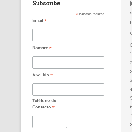
Subscribe
*
indicates required
*
Email
p
S
*
Nombre
1
2
S
*
Apellido
3
4
Teléfono de
*
Contacto
7