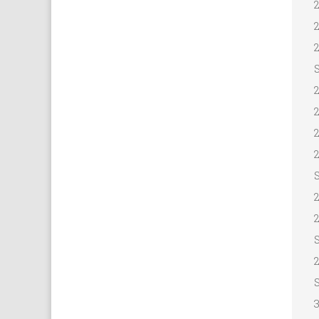
2
2
2
S
2
2
2
2
2
2
2
S
3