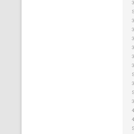
3
S
3
3
3
3
3
4
S