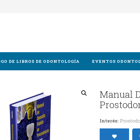
GO DE LIBROS DE ODONTOLOGÍA
EVENTOS ODONTO
Oral y Maxilofacial
Manual D
Prostodo
cia
logía
Interés:
Prostodo
 y Gnatología