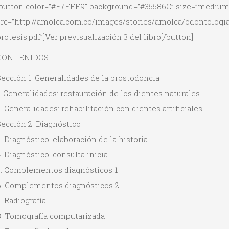
[button color=”#F7FFF9″ background=”#35586C” size=”medium
src=”http://amolca.com.co/images/stories/amolca/odontologia
rotesis.pdf”]Ver previsualización 3 del libro[/button]
CONTENIDOS
ección 1: Generalidades de la prostodoncia
. Generalidades: restauración de los dientes naturales
. Generalidades: rehabilitación con dientes artificiales
ección 2: Diagnóstico
. Diagnóstico: elaboración de la historia
. Diagnóstico: consulta inicial
5. Complementos diagnósticos 1
6. Complementos diagnósticos 2
. Radiografía
8. Tomografía computarizada