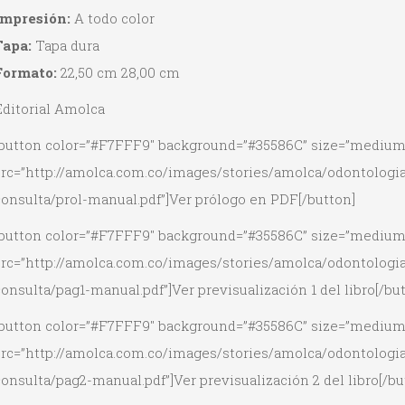
Impresión:
A todo color
Tapa:
Tapa dura
Formato:
22,50 cm 28,00 cm
Editorial Amolca
[button color=”#F7FFF9″ background=”#35586C” size=”medium
src=”http://amolca.com.co/images/stories/amolca/odontologi
consulta/prol-manual.pdf”]Ver prólogo en PDF[/button]
[button color=”#F7FFF9″ background=”#35586C” size=”medium
src=”http://amolca.com.co/images/stories/amolca/odontologi
onsulta/pag1-manual.pdf”]Ver previsualización 1 del libro[/bu
[button color=”#F7FFF9″ background=”#35586C” size=”medium
src=”http://amolca.com.co/images/stories/amolca/odontologi
onsulta/pag2-manual.pdf”]Ver previsualización 2 del libro[/bu