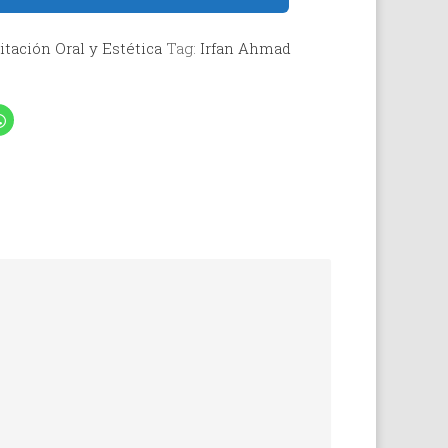
itación Oral y Estética
Tag:
Irfan Ahmad
Haz
clic
para
artir
compartir
en
dIn
WhatsApp
(Se
abre
en
una
ana
ventana
a)
nueva)