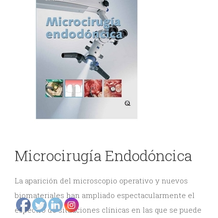
DE
y
ODONTOLOGÍA
Gnatología
Odontología
EVENTOS
General
ODONTOLÓGICOS
Odontopediatría
Ortodoncia
CONTÁCTENOS
y
Microcirugía Endodóncica
Ortopedia
Periodoncia
La aparición del microscopio operativo y nuevos
Rehabilitación
biomateriales han ampliado espectacularmente el
espectro de situaciones clínicas en las que se puede
Oral