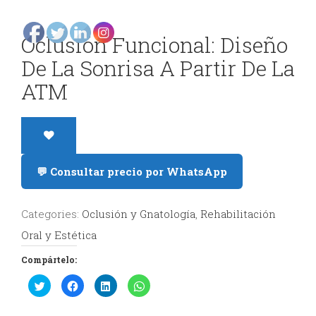
y
Oclusión Funcional: Diseño
Estética
De La Sonrisa A Partir De La
Radiología
ATM
y
Tomografía
Dental
💬 Consultar precio por WhatsApp
Categories:
Oclusión y Gnatología
,
Rehabilitación
Oral y Estética
Compártelo:
Haz
Haz
Haz
Haz
clic
clic
clic
clic
para
para
para
para
compartir
compartir
compartir
compartir