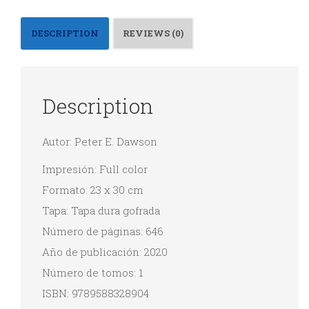
en
en
en
en
Twitter
Facebook
LinkedIn
WhatsApp
(Se
(Se
(Se
(Se
abre
abre
abre
abre
DESCRIPTION
REVIEWS (0)
en
en
en
en
una
una
una
una
ventana
ventana
ventana
ventana
nueva)
nueva)
nueva)
nueva)
Description
Autor: Peter E. Dawson
Impresión: Full color
Formato: 23 x 30 cm
Tapa: Tapa dura gofrada
Número de páginas: 646
Año de publicación: 2020
Número de tomos: 1
ISBN: 9789588328904