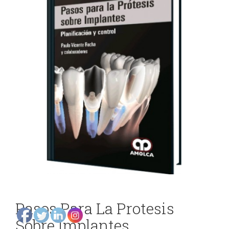
DE
y
ODONTOLOGÍA
Gnatología
Odontología
EVENTOS
General
ODONTOLÓGICOS
Odontopediatría
Ortodoncia
CONTÁCTENOS
y
Ortopedia
Periodoncia
Rehabilitación
Pasos Para La Protesis
Sobre Implantes
Oral