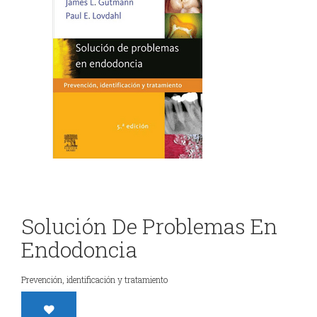
DE
y
ODONTOLOGÍA
Gnatología
Odontología
EVENTOS
General
ODONTOLÓGICOS
Odontopediatría
Ortodoncia
CONTÁCTENOS
y
Solución De Problemas En
Ortopedia
Endodoncia
Periodoncia
Rehabilitación
Prevención, identificación y tratamiento
Oral