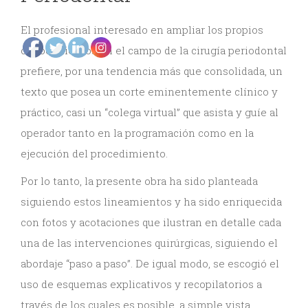
y
El profesional interesado en ampliar los propios
Estética
conocimientos en el campo de la cirugía periodontal
prefiere, por una tendencia más que consolidada, un
Radiología
texto que posea un corte eminentemente clínico y
y
práctico, casi un “colega virtual” que asista y guíe al
Tomografía
operador tanto en la programación como en la
ejecución del procedimiento.
Dental
Por lo tanto, la presente obra ha sido planteada
siguiendo estos lineamientos y ha sido enriquecida
con fotos y acotaciones que ilustran en detalle cada
una de las intervenciones quirúrgicas, siguiendo el
abordaje “paso a paso”. De igual modo, se escogió el
uso de esquemas explicativos y recopilatorios a
través de los cuales es posible, a simple vista,