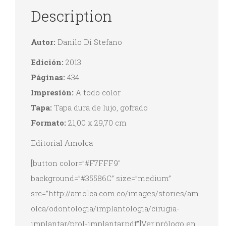
Description
Autor:
Danilo Di Stefano
Edición:
2013
Páginas:
434
Impresión:
A todo color
Tapa:
Tapa dura de lujo, gofrado
Formato:
21,00 x 29,70 cm
Editorial Amolca
[button color=”#F7FFF9″
background=”#35586C” size=”medium”
src=”http://amolca.com.co/images/stories/am
olca/odontologia/implantologia/cirugia-
implantar/prol-implantar.pdf”]Ver prólogo en