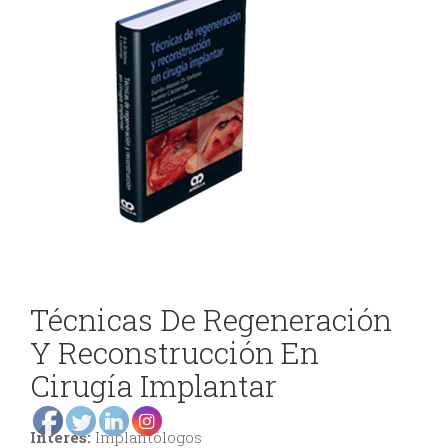
DE
y
ODONTOLOGÍA
Gnatología
Odontología
EVENTOS
General
ODONTOLÓGICOS
Odontopediatría
Ortodoncia
CONTÁCTENOS
y
Técnicas De Regeneración
Ortopedia
Y Reconstrucción En
Periodoncia
Cirugía Implantar
Rehabilitación
Oral
Interés:
Implantólogos