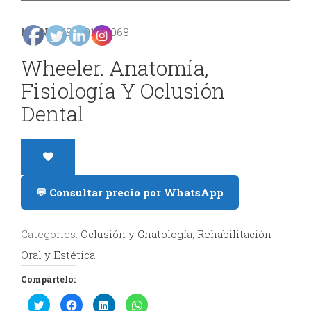
y
ISBN:
9788491138068
Estética
Wheeler. Anatomía,
Radiología
Fisiología Y Oclusión
y
Dental
Tomografía
Dental
💬 Consultar precio por WhatsApp
Categories:
Oclusión y Gnatología
,
Rehabilitación
Oral y Estética
Compártelo:
Haz
Haz
Haz
Haz
clic
clic
clic
clic