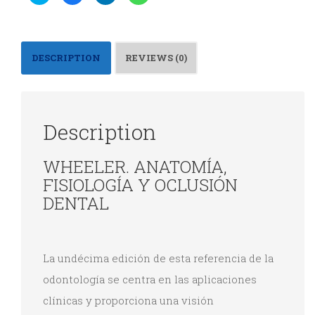
para
para
para
para
compartir
compartir
compartir
compartir
en
en
en
en
Twitter
Facebook
LinkedIn
WhatsApp
(Se
(Se
(Se
(Se
abre
abre
abre
abre
DESCRIPTION
REVIEWS (0)
en
en
en
en
una
una
una
una
ventana
ventana
ventana
ventana
nueva)
nueva)
nueva)
nueva)
Description
WHEELER. ANATOMÍA,
FISIOLOGÍA Y OCLUSIÓN
DENTAL
La undécima edición de esta referencia de la
odontología se centra en las aplicaciones
clínicas y proporciona una visión