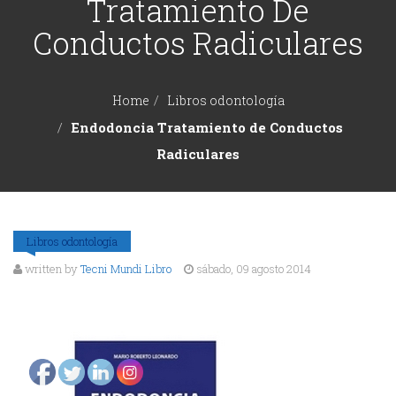
Tratamiento De
DE
y
Conductos Radiculares
ODONTOLOGÍA
Gnatología
Odontología
Home
Libros odontología
EVENTOS
Endodoncia Tratamiento de Conductos
General
Radiculares
ODONTOLÓGICOS
Odontopediatría
Ortodoncia
CONTÁCTENOS
Libros odontología
y
written by
Tecni Mundi Libro
sábado, 09 agosto 2014
Ortopedia
Periodoncia
Rehabilitación
Oral