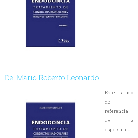
y
Estética
Radiología
y
Tomografía
Dental
De:
Mario Roberto Leonardo
Este tratado
de
referencia
de la
especialidad