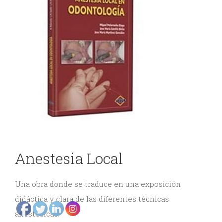
DE
y
ODONTOLOGÍA
Gnatología
Odontología
EVENTOS
General
ODONTOLÓGICOS
Odontopediatría
Ortodoncia
CONTÁCTENOS
y
Anestesia Local
Ortopedia
Periodoncia
Una obra donde se traduce en una exposición
Rehabilitación
didáctica y clara de las diferentes técnicas
anestésicas.
Oral