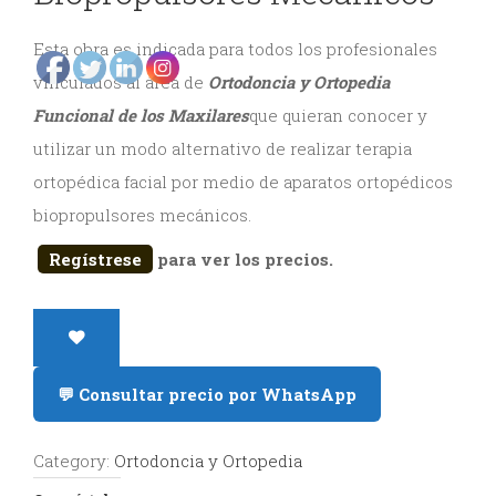
y
Esta obra es indicada para todos los profesionales
Estética
vinculados al área de
Ortodoncia y Ortopedia
Funcional de los Maxilares
que quieran conocer y
Radiología
utilizar un modo alternativo de realizar terapia
y
ortopédica facial por medio de aparatos ortopédicos
Tomografía
biopropulsores mecánicos.
Dental
Regístrese
para ver los precios.
💬 Consultar precio por WhatsApp
Category:
Ortodoncia y Ortopedia