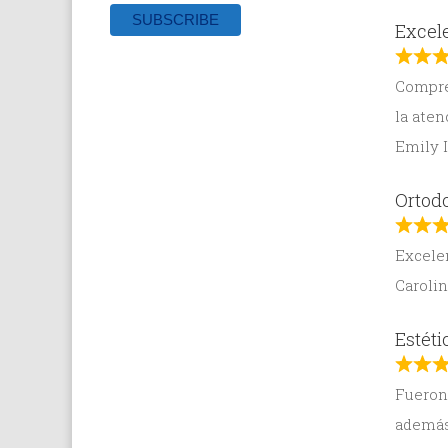
Excele
Compré 
la aten
Emily 
Ortodo
Excelen
Caroli
Estéti
Fueron 
además 