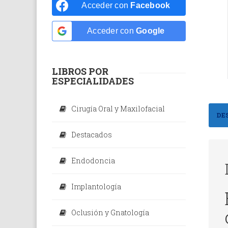
Odontolo
Acceder con
Facebook
Odontope
Acceder con
Google
Ortodonc
Periodon
LIBROS POR
ESPECIALIDADES
Rehabilit
Radiolog
Cirugía Oral y Maxilofacial
DE
Dental
Destacados
Endodoncia
Implantología
Oclusión y Gnatología