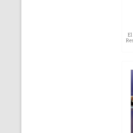
El
Re