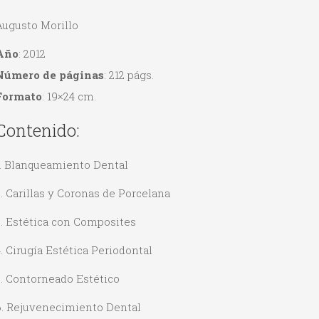
Augusto Morillo
Año
: 2012
Número de páginas
: 212 págs.
Formato
: 19×24 cm.
Contenido:
1. Blanqueamiento Dental
. Carillas y Coronas de Porcelana
3. Estética con Composites
. Cirugía Estética Periodontal
5. Contorneado Estético
6. Rejuvenecimiento Dental