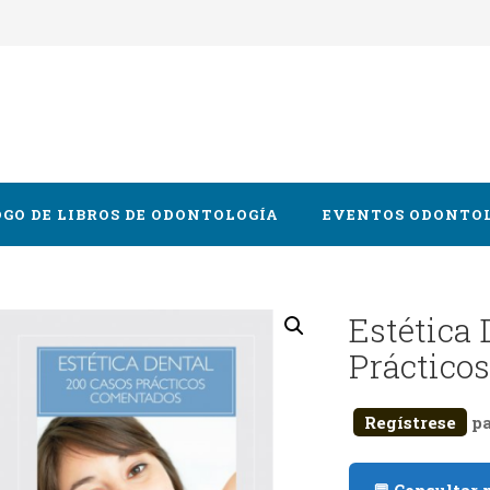
GO DE LIBROS DE ODONTOLOGÍA
EVENTOS ODONTO
Oral y Maxilofacial
Estética 
Práctico
cia
logía
Regístrese
pa
 y Gnatología