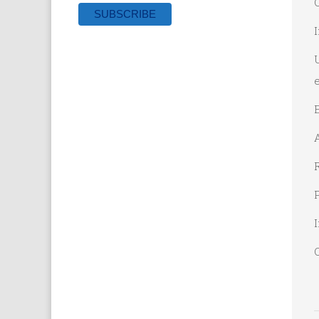
O
U
e
A
R
P
I
O