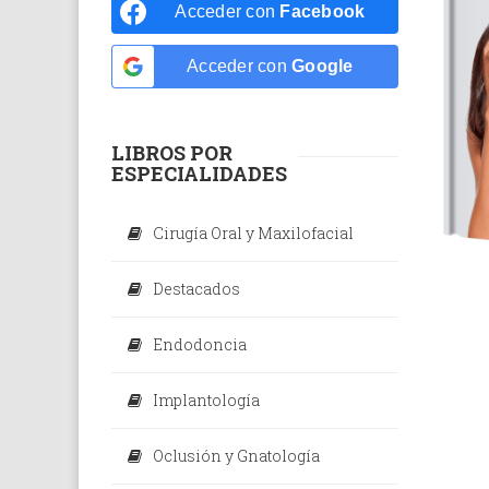
Odontolo
Acceder con
Facebook
Odontope
Acceder con
Google
Ortodonc
Periodon
LIBROS POR
ESPECIALIDADES
Rehabilit
Radiolog
Cirugía Oral y Maxilofacial
Dental
Destacados
Endodoncia
Implantología
Oclusión y Gnatología