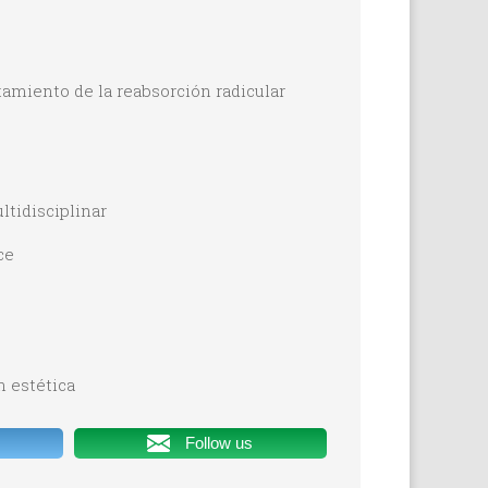
tamiento de la reabsorción radicular
ltidisciplinar
ce
n estética
Follow us