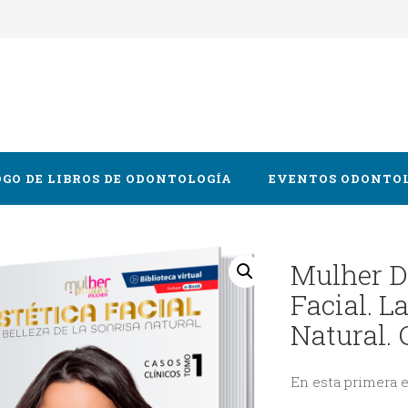
GO DE LIBROS DE ODONTOLOGÍA
EVENTOS ODONTO
Oral y Maxilofacial
Mulher De
Facial. L
cia
Natural. 
logía
 y Gnatología
En esta primera e