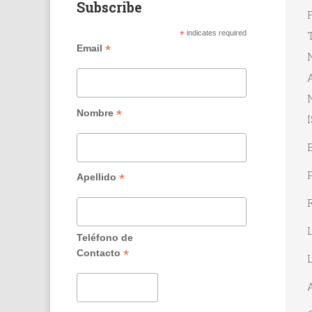
Subscribe
F
T
*
indicates required
*
Email
*
Nombre
P
*
Apellido
R
Teléfono de
*
Contacto
L
A