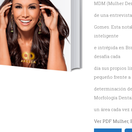
gía General
MDM
(
Mulher Den
diatría
de una entrevist
ia y Ortopedia
Gomes.
Esta nota
inteligente
cia
e intrépida en Br
ación Oral y Estética
desafía cada
ía y Tomografía
día sus propios l
pequeño frente a 
determinación de 
Morfología Dental
un área cada vez 
Ver PDF Mulher, E