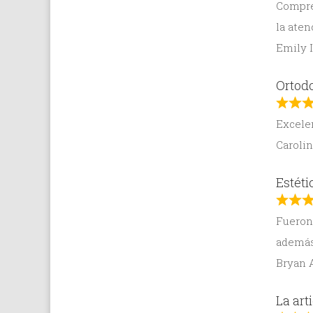
Compré 
la aten
Emily 
Ortodo
Excelen
Caroli
Estéti
Fueron 
además 
Bryan 
La ar