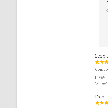
M
C
Libro 
Compré
pregunt
Marcel
Excele