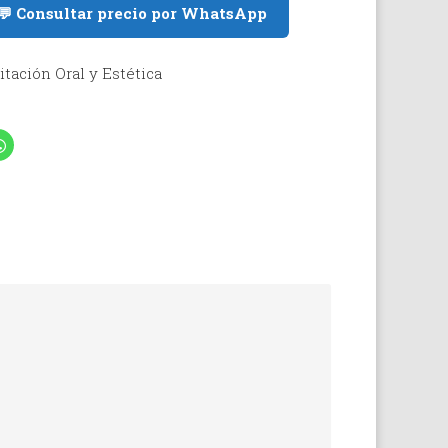
💬 Consultar precio por WhatsApp
itación Oral y Estética
Haz
clic
para
artir
compartir
en
dIn
WhatsApp
(Se
abre
en
una
ana
ventana
a)
nueva)