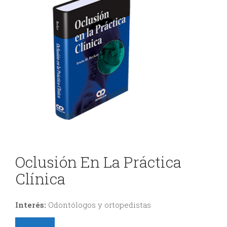
DE
y
ODONTOLOGÍA
Gnatología
Odontología
EVENTOS
General
ODONTOLÓGICOS
Odontopediatría
Ortodoncia
CONTÁCTENOS
y
Oclusión En La Práctica
Ortopedia
Clínica
Periodoncia
Rehabilitación
Interés:
Odontólogos y ortopedistas
Oral