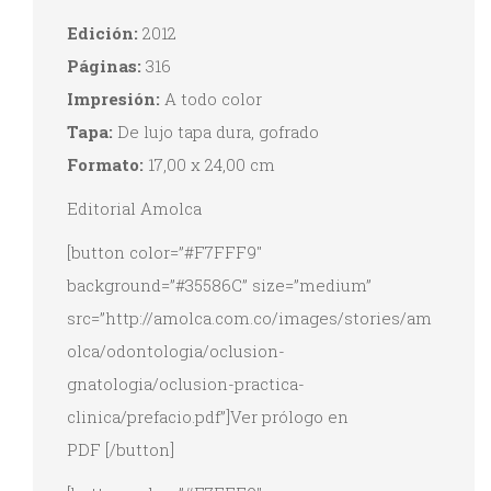
Edición:
2012
Páginas:
316
Impresión:
A todo color
Tapa:
De lujo tapa dura, gofrado
Formato:
17,00 x 24,00 cm
Editorial Amolca
[button color=”#F7FFF9″
background=”#35586C” size=”medium”
src=”http://amolca.com.co/images/stories/am
olca/odontologia/oclusion-
gnatologia/oclusion-practica-
clinica/prefacio.pdf”]Ver prólogo en
PDF [/button]