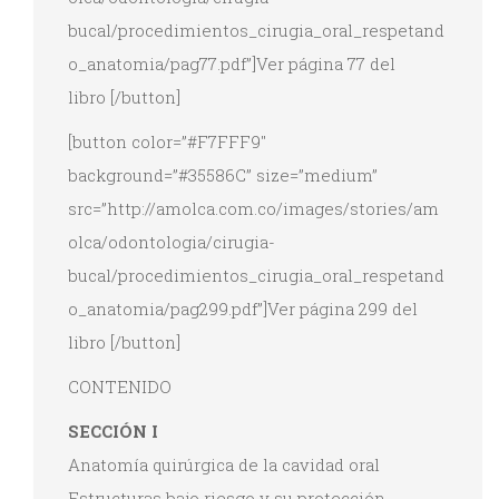
bucal/procedimientos_cirugia_oral_respetand
o_anatomia/pag77.pdf”]Ver página 77 del
libro [/button]
[button color=”#F7FFF9″
background=”#35586C” size=”medium”
src=”http://amolca.com.co/images/stories/am
olca/odontologia/cirugia-
bucal/procedimientos_cirugia_oral_respetand
o_anatomia/pag299.pdf”]Ver página 299 del
libro [/button]
CONTENIDO
SECCIÓN I
Anatomía quirúrgica de la cavidad oral
Estructuras bajo riesgo y su protección