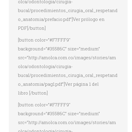
olca/odontologia/cirugia-
bucal/procedimientos_cirugia_oral_respetand
o_anatomia/prefacio.pdf”]Ver prólogo en
PDF[/button]
[button color=”#F7FFF9″
background=”#35586C” size=”medium”
src=”http://amolca.com.co/images/stories/am
olca/odontologia/cirugia-
bucal/procedimientos_cirugia_oral_respetand
o_anatomia/pag1.pdf”]Ver página 1 del
libro [/button]
[button color=”#F7FFF9″
background=”#35586C” size=”medium”
src=”http://amolca.com.co/images/stories/am
olca/odontologia/cirugia-