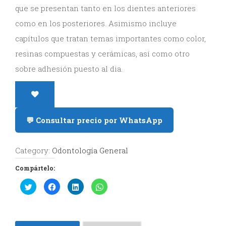
que se presentan tanto en los dientes anteriores
y
como en los posteriores. Asimismo incluye
Estética
capítulos que tratan temas importantes como color,
resinas compuestas y cerámicas, así como otro
Radiología
sobre adhesión puesto al dia.
y
Tomografía
Dental
💬 Consultar precio por WhatsApp
Category:
Odontología General
Compártelo:
Haz
Haz
Haz
Haz
clic
clic
clic
clic
para
para
para
para
compartir
compartir
compartir
compartir
en
en
en
en
Twitter
Facebook
LinkedIn
WhatsApp
(Se
(Se
(Se
(Se