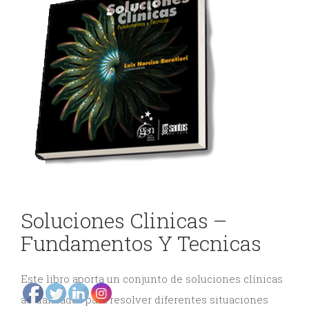
DE
y
ODONTOLOGÍA
Gnatología
Odontología
EVENTOS
General
ODONTOLÓGICOS
Odontopediatría
Ortodoncia
CONTÁCTENOS
y
Soluciones Clinicas –
Ortopedia
Fundamentos Y Tecnicas
Periodoncia
Rehabilitación
Este libro aporta un conjunto de soluciones clínicas
actualizadas para resolver diferentes situaciones
Oral