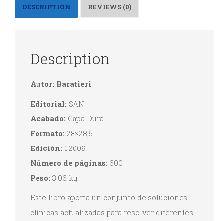
abre
abre
abre
abre
DESCRIPTION
REVIEWS (0)
en
en
en
en
una
una
una
una
ventana
ventana
ventana
ventana
nueva)
nueva)
nueva)
nueva)
Description
Autor: Baratieri
Editorial:
SAN
Acabado:
Capa Dura
Formato:
28×28,5
Edición:
1|2009
Número de páginas:
600
Peso:
3.06 kg
Este libro aporta un conjunto de soluciones
clínicas actualizadas para resolver diferentes