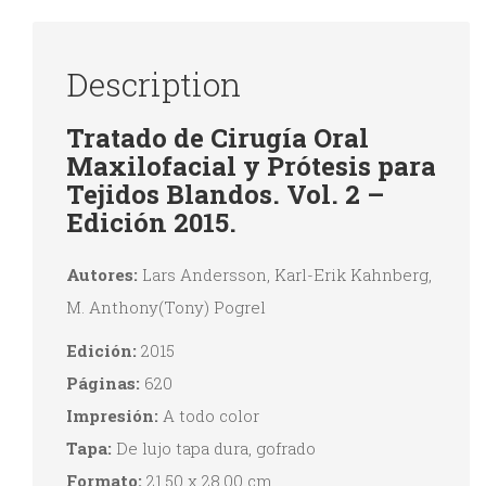
nueva)
nueva)
nueva)
nueva)
Description
Tratado de Cirugía Oral
Maxilofacial y Prótesis para
Tejidos Blandos. Vol. 2 –
Edición 2015.
Autores:
Lars Andersson, Karl-Erik Kahnberg,
M. Anthony(Tony) Pogrel
Edición:
2015
Páginas:
620
Impresión:
A todo color
Tapa:
De lujo tapa dura, gofrado
Formato:
21,50 x 28,00 cm