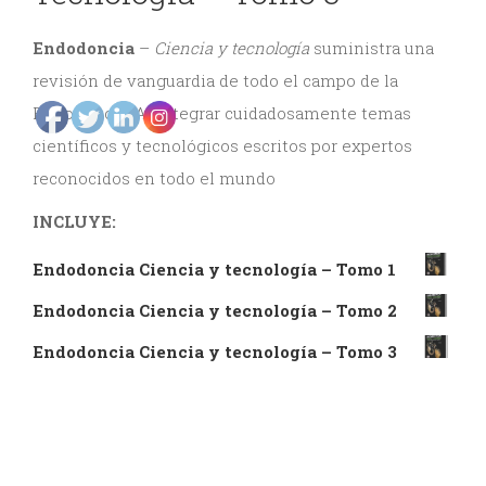
y
Endodoncia
–
Ciencia y tecnología
suministra una
Estética
revisión de vanguardia de todo el campo de la
Endodoncia. Al integrar cuidadosamente temas
Radiología
científicos y tecnológicos escritos por expertos
y
reconocidos en todo el mundo
Tomografía
INCLUYE:
Dental
Endodoncia Ciencia y tecnología – Tomo 1
Endodoncia Ciencia y tecnología – Tomo 2
Endodoncia Ciencia y tecnología – Tomo 3